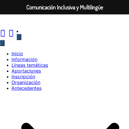
Comunicación Inclusiva y Multilingüe
Saltar
al
contenido
Inicio
Información
Líneas temáticas
Aportaciones
Inscripción
Organización
Antecedentes